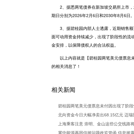
2、据悉两笔债券在新加坡交易所上市，发行
期日分别为2026年2月6日和2030年8月6日
3、据碧桂园内部人士透露，近期销售
面可动用资金持续减少，出现了阶段性的流
金安排，以保障债权人的合法权益。
以上内容就是【碧桂园两笔美元债票息未
的相关消息了！
关键词：
相关新闻
碧桂园两笔美元债票息未付因出现了阶段
北向资金今日大幅净卖出68.15亿元 迈瑞
上海乘客注意 崇明、金山这些公交线路
冀中能源再因信披问题收监管函 信息披