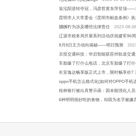
翁泓阳逆转夺冠，冯彦哲黄东萍登顶——2
昆明市人大常委会《昆明市献血条例》执
16:57
强拆行为涉及哪些法律责任
2023-08-08
辽源市税务局开展系列活动庆祝建军96
8月8日主力动向揭秘——明日预测
202
京投交通科技：华启智能获苏州轨道交通
车胎爆了打什么电话，北京车胎爆了打什
长安逸达畅享版正式上市，限时畅享价7.
oppo手机怎么格式化(如何对OPPO手机
桂林银行被出具警示函：因未能强化人员
6种明明很好吃的食物，却因为名字被嫌