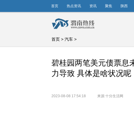
首页
热点资讯
资讯
聚焦
陕西
首页
>
汽车
>
碧桂园两笔美元债票息
力导致 具体是啥状况呢
2023-08-08 17:54:18
来源:十分生活网