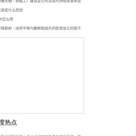
博雅生物：智能工厂建设是公司实现可持续发展和达
成战略目标的重要举措，公司积极推进智能工厂的建
托派是什么思想
设
iri怎么用
万顺新材：深圳宇锵与鹏辉能源共同投资设立控股子
公司
度热点