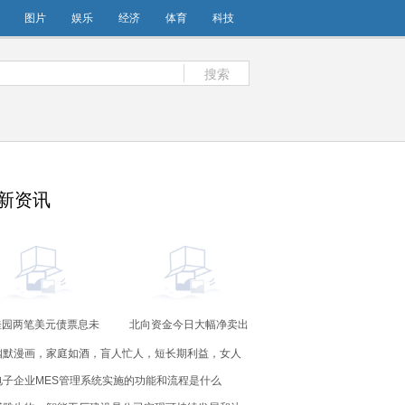
图片
娱乐
经济
体育
科技
搜索
新资讯
桂园两笔美元债票息未
北向资金今日大幅净卖出
因出现了阶段性的流动
68.15亿元 迈瑞医疗净卖
幽默漫画，家庭如酒，盲人忙人，短长期利益，女人
力导致 具体是啥状况
出6.01亿元
呢
沙漏，打工闹钟
电子企业MES管理系统实施的功能和流程是什么