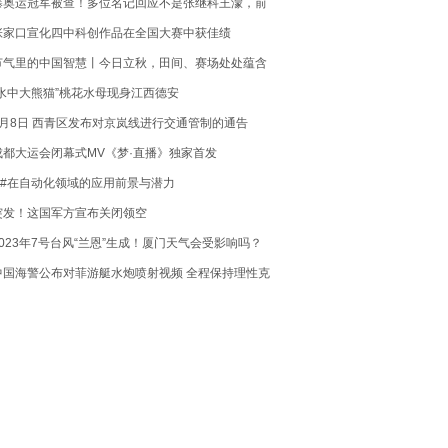
曝奥运冠军被查！多位名记回应不是张继科王濛，前
国手透露新消息
张家口宣化四中科创作品在全国大赛中获佳绩
节气里的中国智慧丨今日立秋，田间、赛场处处蕴含
着丰收的希冀！
“水中大熊猫”桃花水母现身江西德安
8月8日 西青区发布对京岚线进行交通管制的通告
成都大运会闭幕式MV《梦·直播》独家首发
C#在自动化领域的应用前景与潜力
突发！这国军方宣布关闭领空
2023年7号台风“兰恩”生成！厦门天气会受影响吗？
中国海警公布对菲游艇水炮喷射视频 全程保持理性克
制