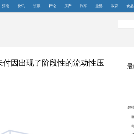
渭南
快讯
资讯
评论
房产
汽车
旅游
教育
食品
未付因出现了阶段性的流动性压
最
碧
付
性压