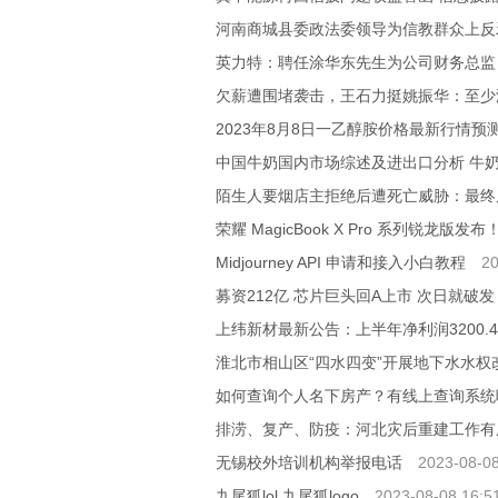
河南商城县委政法委领导为信教群众上反
英力特：聘任涂华东先生为公司财务总监
欠薪遭围堵袭击，王石力挺姚振华：至少
2023年8月8日一乙醇胺价格最新行情预
中国牛奶国内市场综述及进出口分析 牛
陌生人要烟店主拒绝后遭死亡威胁：最终
荣耀 MagicBook X Pro 系列锐龙版发布
Midjourney API 申请和接入小白教程
20
募资212亿 芯片巨头回A上市 次日就破
上纬新材最新公告：上半年净利润3200.44
淮北市相山区“四水四变”开展地下水水权
如何查询个人名下房产？有线上查询系统
排涝、复产、防疫：河北灾后重建工作有
无锡校外培训机构举报电话
2023-08-08
九尾狐lol 九尾狐logo
2023-08-08 16:5